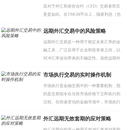
其对于外汇和差价合约（CFD）交易者而言
更是如此。在TMGM平台上，隔夜利息（也
称为掉期费）是指当投资者持有仓位过夜
远期外汇交易中的风险策略
时，需要支付或获得的利息费
远期外汇交易是一种用于锁定未来汇率的金
融工具，广泛应用于企业和投资者之间，以
对冲汇率波动带来的不确定性。虽然远期外
汇交易能够为参与者提供一定的汇率保障，
市场执行交易的实时操作机制
但它也伴随着诸
市场执行是金融交易中的一种重要机制，指
的是交易指令在当前市场价格下立即执行的
过程。在快速变动的金融市场中，市场执行
确保了交易指令以最快的速度被处理，使得
外汇远期无效套期的应对策略
投资者能够在瞬
外汇远期合约是一种用于对冲汇率波动风险