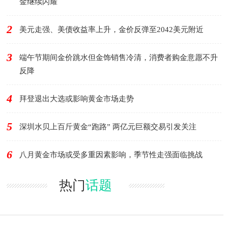
金继续闪耀
2
美元走强、美债收益率上升，金价反弹至2042美元附近
3
端午节期间金价跳水但金饰销售冷清，消费者购金意愿不升
反降
4
拜登退出大选或影响黄金市场走势
5
深圳水贝上百斤黄金“跑路” 两亿元巨额交易引发关注
6
八月黄金市场或受多重因素影响，季节性走强面临挑战
热门
话题