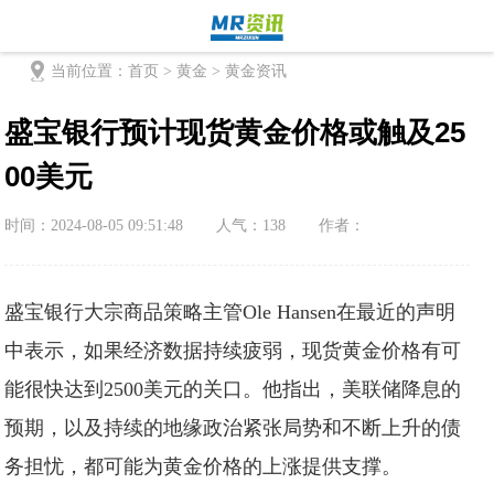
当前位置：
首页
>
黄金
>
黄金资讯
首页
外汇
黄金
能源
股票
商
盛宝银行预计现货黄金价格或触及25
00美元
时间：2024-08-05 09:51:48
人气：
138
作者：
盛宝银行大宗商品策略主管Ole Hansen在最近的声明
中表示，如果经济数据持续疲弱，现货黄金价格有可
能很快达到2500美元的关口。他指出，美联储降息的
预期，以及持续的地缘政治紧张局势和不断上升的债
务担忧，都可能为黄金价格的上涨提供支撑。