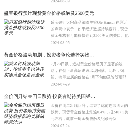
会及股市波动。这些事件将增加市场的不确定
2024-08-09
性，对..
盛宝银行预计现货黄金价格或触及2500美元
盛宝银行大宗商品策略主管Ole Hansen在最近
的声明中表示，如果经济数据持续疲弱，现货
黄金价格有可能很快达到2500美元的关口。他
指出，美联储降息的预期，以及持续的地缘政
2024-08-05
治紧张局..
黄金价格波动加剧，投资者争论选择实物黄金还是黄金股
7月29日讯，近期黄金价格经历了显著的波
动，在创下新高后迅速出现回落。此外，铜、
铝、镍等金属的价格在5月下旬触及阶段顶部
后也持续走软。这一系列市场变化引发了投资
2024-07-29
者对当前黄..
金价回升结束四日跌势 投资者期待美国经济数据影响美联储降息计划
金价在周二出现回升，结束了此前连续四天的
跌势。现货黄金价格上涨逾0.4%，报2407.5美
元左右，此前一周金价曾触及纪录高位
2483.60美元。这一回升反映了市场对即将公
2024-07-24
布的美国经济..