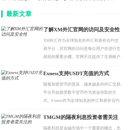
最新文章
了解XM外汇官网的访问及安全性
XM外汇作为全球知名的外汇和差价合约交
易平台，其官网的访问是每位用户在进行交
易前的重要步骤。官网不仅提供了交易账户
的注册和管理功能，还包含了丰富的市场分
Exness支持USDT充值的方式
析工具、交易教
随着加密货币的普及，越来越多的外汇交易
平台开始接受数字货币作为资金存取的方
式。Exness作为全球知名的外汇和差价合约
（CFD）交易平台，也紧跟这一趋势，支持
TMGM的隔夜利息投资者需关注
多种支付方式，其中包括U
的
隔夜利息是金融市场中一个重要的概念，尤