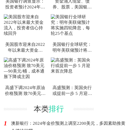
美国银行调查显示：
资金涌入现金、债
投资者预计2024年经
券、股票，美国银行
济实现软着陆
数据显示投资者多元
配置持续增长
美国股市迎来自2022
美国银行全球研究：
年以来最大资金流
明年美联储预计将实
入，投资者信心持续
施四轮降息，每轮25
回升
个基点
高盛下调2024年原油
高盛预测：英国央行
价格预测 致70美元—
或提前一步 5 月迎来
90美元/桶，成本通胀
首次降息
下降成主因
本类
排行
1
澳新银行：2024年金价预测上调至2200美元，多因素助推黄