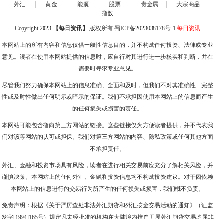
|
|
|
|
|
|
外汇
黄金
能源
股票
贵金属
大宗商品
指数
Copyright 2023
【每日资讯】
版权所有
蜀ICP备2023038178号-1
每日资讯
本网站上的所有内容和信息仅供一般性信息目的，并不构成任何投资、法律或专业
意见。读者在使用本网站提供的信息时，应自行对其进行进一步核实和判断，并在
需要时寻求专业意见。
尽管我们努力确保本网站上的信息准确、全面和及时，但我们不对其准确性、完整
性或及时性做出任何明示或暗示的保证。我们不承担因使用本网站上的信息而产生
的任何损失或损害的责任。
本网站可能包含指向第三方网站的链接。这些链接仅为方便读者提供，并不代表我
们对该等网站的认可或担保。我们对第三方网站的内容、隐私政策或任何其他方面
不承担责任。
外汇、金融和投资市场具有风险，读者在进行相关交易前应充分了解相关风险，并
谨慎决策。本网站上的任何外汇、金融和投资信息均不构成投资建议。对于因依赖
本网站上的信息进行的交易行为所产生的任何损失或损害，我们概不负责。
免责声明：根据《关于严厉查处非法外汇期货和外汇按金交易活动的通知》（证监
发字[1994]165号）规定凡未经批准的机构在大陆境内擅自开展外汇期货交易均属非