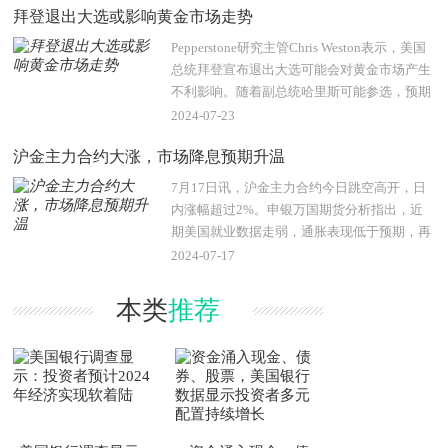
拜登退出大选或影响黄金市场走势
Pepperstone研究主管Chris Weston表示，美国
总统拜登宣布退出大选可能会对黄金市场产生
不利影响。随着副总统哈里斯可能参选，预期
中的竞选形势可能会比之前更加激烈。Weston
2024-07-23
指..
沪金主力合约大涨，市场降息预期升温
7月17日讯，沪金主力合约今日跳空高开，日
内涨幅超过2%。申银万国期货分析指出，近
期美国就业数据走弱，通胀表现低于预期，再
加上美联储主席鲍威尔在周一表示，二季度经
2024-07-17
济数据让决策者..
本类
推荐