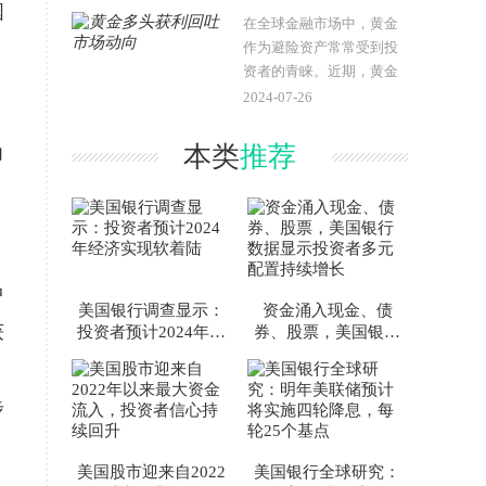
国
相互影响至关重要。本文
在全球金融市场中，黄金
将详细探..
作为避险资产常常受到投
资者的青睐。近期，黄金
多头的获利回吐现象引起
2024-07-26
了市场的广泛关注。本文
将探讨这一现象的背景、
本类
推荐
力
原因及其对市场的影响，
并分析投资者..
中
美国银行调查显示：
资金涌入现金、债
获
投资者预计2024年经
券、股票，美国银行
济实现软着陆
数据显示投资者多元
配置持续增长
步
美国股市迎来自2022
美国银行全球研究：