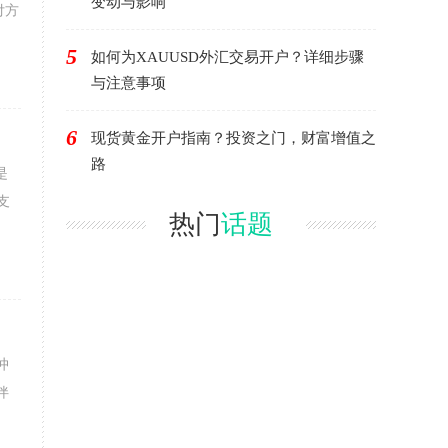
变动与影响
付方
5
如何为XAUUSD外汇交易开户？详细步骤
与注意事项
6
现货黄金开户指南？投资之门，财富增值之
路
是
支
热门
话题
冲
伴