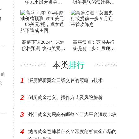
年以来最大资金流
明年美联储预计将实
具
入，投资者信心持续
施四轮降息，每轮25
回升
个基点
场
高盛下调2024年原油
高盛预测：英国央行
价格预测 致70美元—
或提前一步 5 月迎来
90美元/桶，成本通胀
首次降息
下降成主因
本类
排行
前的
1
深度解析黄金日线交易的策略与技术
交
2
倒卖黄金定义、操作方式及风险解析
3
外汇黄金交易商有哪些？三大平台深度比较
4
抛售黄金意味着什么？深度剖析黄金市场的