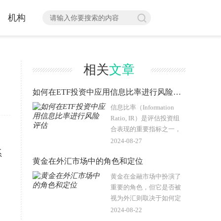
机构
相关
文章
如何在ETF投资中应用信息比率进行风险评估
信息比率（Information
Ratio, IR）是评估投资组
合表现的重要指标之一，
尤其在ETF投资中具有特
2024-08-27
殊的应用价值。信息比率
系
黄金在外汇市场中的角色和定位
衡量的是投资组合或基金
相对于基准指数的超额回
黄金在金融市场中扮演了
报与跟踪误差..
重要的角色，但它是否被
视为外汇则取决于如何定
义外汇。外汇通常指的是
2024-08-22
不同货币之间的交易，而