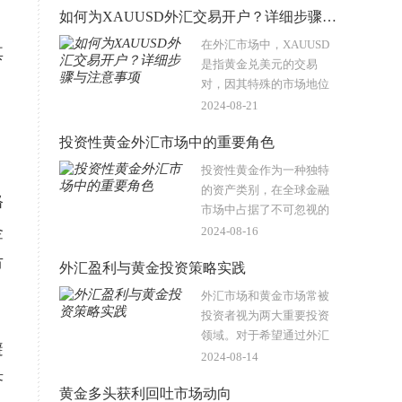
如何为XAUUSD外汇交易开户？详细步骤与注意事项
黄金作为一种贵金属，虽
有时与货币进行交易，但
在外汇市场中，XAUUSD
其
其性质和用途与..
是指黄金兑美元的交易
。
对，因其特殊的市场地位
和较高的交易量，吸引了
2024-08-21
众多投资者的关注。开设
投资性黄金外汇市场中的重要角色
一个专门用于XAUUSD交
易的账户，是进入这一市
投资性黄金作为一种独特
场的第一步。以下将详..
的资产类别，在全球金融
格
市场中占据了不可忽视的
地位。与外汇市场的紧密
金
2024-08-16
联系，使得黄金不仅是一
市
外汇盈利与黄金投资策略实践
种贵金属，更是一种特殊
的货币。黄金的价格波动
外汇市场和黄金市场常被
与外汇市场息..
投资者视为两大重要投资
领域。对于希望通过外汇
避
交易获得利润并将其用于
2024-08-14
黄金投资的投资者而言，
济
黄金多头获利回吐市场动向
理解这两者之间的关系和