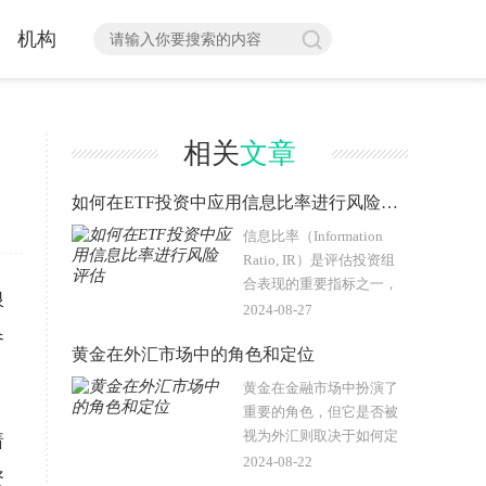
机构
相关
文章
如何在ETF投资中应用信息比率进行风险评估
信息比率（Information
Ratio, IR）是评估投资组
合表现的重要指标之一，
浪
尤其在ETF投资中具有特
2024-08-27
殊的应用价值。信息比率
参
黄金在外汇市场中的角色和定位
衡量的是投资组合或基金
相对于基准指数的超额回
黄金在金融市场中扮演了
报与跟踪误差..
重要的角色，但它是否被
视为外汇则取决于如何定
着
义外汇。外汇通常指的是
2024-08-22
资
不同货币之间的交易，而