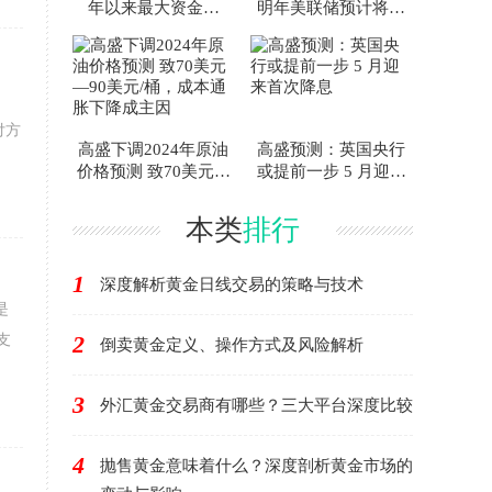
年以来最大资金流
明年美联储预计将实
入，投资者信心持续
施四轮降息，每轮25
回升
个基点
付方
高盛下调2024年原油
高盛预测：英国央行
价格预测 致70美元—
或提前一步 5 月迎来
90美元/桶，成本通胀
首次降息
下降成主因
本类
排行
1
深度解析黄金日线交易的策略与技术
是
2
支
倒卖黄金定义、操作方式及风险解析
3
外汇黄金交易商有哪些？三大平台深度比较
4
抛售黄金意味着什么？深度剖析黄金市场的