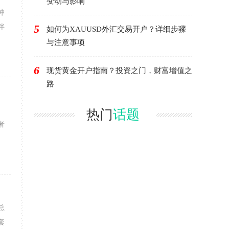
变动与影响
冲
5
伴
如何为XAUUSD外汇交易开户？详细步骤
与注意事项
6
现货黄金开户指南？投资之门，财富增值之
路
热门
话题
者
总
套