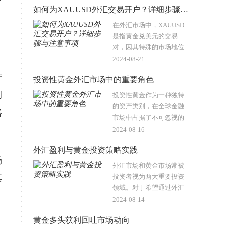
如何为XAUUSD外汇交易开户？详细步骤与注意事项
黄金作为一种贵金属，虽
有时与货币进行交易，但
在外汇市场中，XAUUSD
其性质和用途与..
是指黄金兑美元的交易
对，因其特殊的市场地位
和较高的交易量，吸引了
2024-08-21
众多投资者的关注。开设
产
投资性黄金外汇市场中的重要角色
一个专门用于XAUUSD交
易的账户，是进入这一市
例
投资性黄金作为一种独特
场的第一步。以下将详..
的资产类别，在全球金融
格
市场中占据了不可忽视的
地位。与外汇市场的紧密
2024-08-16
联系，使得黄金不仅是一
外汇盈利与黄金投资策略实践
种贵金属，更是一种特殊
场
的货币。黄金的价格波动
外汇市场和黄金市场常被
与外汇市场息..
其
投资者视为两大重要投资
领域。对于希望通过外汇
交易获得利润并将其用于
2024-08-14
黄金投资的投资者而言，
黄金多头获利回吐市场动向
理解这两者之间的关系和