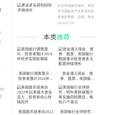
。
相互影响至关重要。本文
在全球金融市场中，黄金
动
将详细探..
作为避险资产常常受到投
资者的青睐。近期，黄金
多头的获利回吐现象引起
2024-07-26
了市场的广泛关注。本文
产
将探讨这一现象的背景、
本类
推荐
原因及其对市场的影响，
济
并分析投资者..
美国银行调查显示：
资金涌入现金、债
投资者预计2024年经
券、股票，美国银行
济实现软着陆
数据显示投资者多元
配置持续增长
前的
交
美国股市迎来自2022
美国银行全球研究：