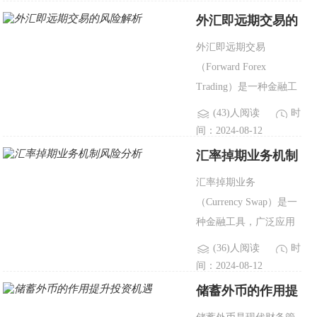
不同的外汇货币对或策
外汇即远期交易的
略中，以降低风险并优
风险解析
外汇即远期交易
化收益。然而，多元化
（Forward Forex
投资也..
Trading）是一种金融工
具，允许交易者以预定
(43)人阅读
时
的汇率在未来某一日期
间：2024-08-12
买入或卖出一定金额的
汇率掉期业务机制
外汇。这种交易方式常
风险分析
汇率掉期业务
用于对冲风险或投机，
（Currency Swap）是一
但它也存在一系列..
种金融工具，广泛应用
于外汇市场和跨国公司
(36)人阅读
时
财务管理中。通过汇率
间：2024-08-12
掉期，参与方能够在不
储蓄外币的作用提
同货币之间交换现金
升投资机遇