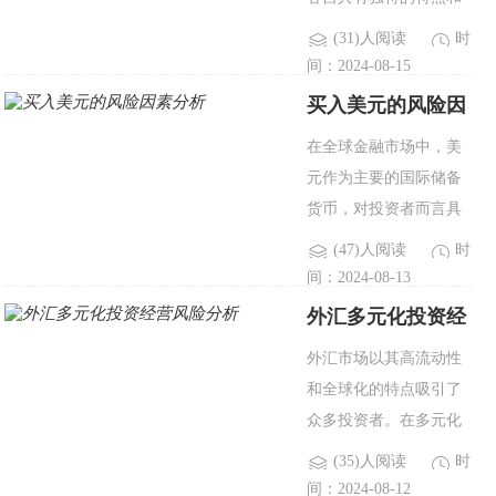
适用的市场环境。本文
(31)人阅读
时
将详细探讨这两种投资
间：2024-08-15
方式的定义、策略、优
买入美元的风险因
缺点以及适用性，帮助
素分析
在全球金融市场中，美
投资者了解这两者之间
元作为主要的国际储备
的区..
货币，对投资者而言具
有重要的吸引力。然
(47)人阅读
时
而，投资美元也伴随着
间：2024-08-13
一定的风险，这些风险
外汇多元化投资经
可能会对投资回报产生
营风险分析
外汇市场以其高流动性
显著影响。本文将探讨
和全球化的特点吸引了
买入美元时..
众多投资者。在多元化
投资策略中，投资者通
(35)人阅读
时
常会选择将资金分散到
间：2024-08-12