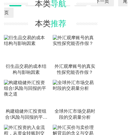
1
2
3
4
5
下一页
尾
本类
导航
的人民币。本..
页
本类
推荐
衍生品交易的成本结
外汇观摩账号的真实
构与影响因素
性探究能否作假？
构建稳健外汇投资组
全球外汇市场交易时
合!风险与回报的平衡
段的交易量分析
之道