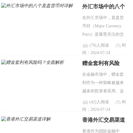
了解“锁汇日月均价”的
外汇市场中的八个
定义、计算方法及其应..
直盘货币对详解
在外汇市场中，直盘货
币对（Major Currency
Pairs）是最受关注的交
易品种。这些货币对包
(79)人阅读
时
括美元与其他主要货币
间：2024-07-24
的组合，因其流动性
赠金套利有风险
高、市场深度大、交易
吗？全面解析
在金融市场中，赠金套
成本低，成为了全球交
利作为一种策略被越来
易者的首选..
越多的投资者采用。这
种策略利用了金融机构
(42)人阅读
时
在赠金活动中的优惠政
间：2024-07-24
策，通过一定的手段实
香港外汇交易渠道
现利润最大化。然而，
详解
香港作为国际金融中
尽管赠金套利看似是一