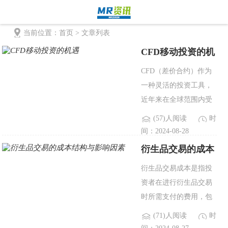
当前位置：
首页
> 文章列表
CFD移动投资的机
首页
外汇
黄金
能源
股票
商
遇
CFD（差价合约）作为
一种灵活的投资工具，
近年来在全球范围内受
到越来越多投资者的关
(57)人阅读
时
注。特别是在移动设备
间：2024-08-28
普及的背景下，CFD交
衍生品交易的成本
易逐渐从传统的桌面端
结构与影响因素
衍生品交易成本是指投
向移动端转移，为投资
资者在进行衍生品交易
者提供了更为..
时所需支付的费用，包
括显性和隐性两部分。
(71)人阅读
时
显性成本通常由佣金、