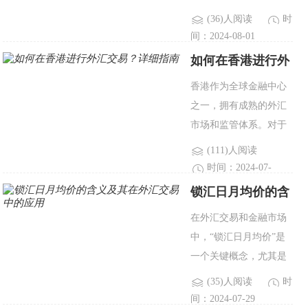
进行较大的交易。然
(36)人阅读
时
而，这种便利性通常伴
间：2024-08-01
随着各种手续费。了解
如何在香港进行外
这些费用对于制定有效
汇交易？详细指南
香港作为全球金融中心
的交易策略和控制成本
之一，拥有成熟的外汇
至关重..
市场和监管体系。对于
希望在香港进行外汇交
(111)人阅读
易的投资者来说，了解
时间：2024-07-
相关的操作流程和规定
30
锁汇日月均价的含
至关重要。本文将详细
义及其在外汇交易
在外汇交易和金融市场
介绍如何在香港进行外
中的应用
中，“锁汇日月均价”是
汇交..
一个关键概念，尤其是
在涉及到外汇风险管理
(35)人阅读
时
和价格锁定的策略中。
间：2024-07-29