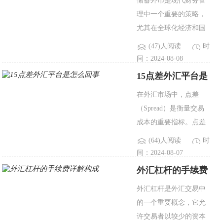
储蓄外币是现代财务管
流，从而实现对汇率风
理中一个重要的策略，
险的管理和资金成本..
尤其在全球化经济和国
际贸易频繁的背景下。
(47)人阅读
时
不同于传统的本币储
间：2024-08-08
蓄，外币储蓄可以帮助
15点差外汇平台是
个人和企业实现资产多
怎么回事
在外汇市场中，点差
样化、规避货币风险以
（Spread）是衡量交易
及增加..
成本的重要指标。点差
指的是一个货币对的买
(64)人阅读
时
入价（Bid）和卖出价
间：2024-08-07
（Ask）之间的差距。一
外汇杠杆的手续费
般而言，点差越小，交
详解构成
外汇杠杆是外汇交易中
易成本越低。本文将详
的一个重要概念，它允
细探讨15点差的外汇平..
许交易者以较少的资本