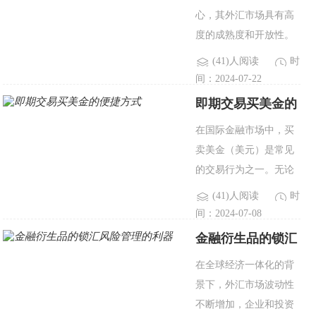
心，其外汇市场具有高
个简单..
度的成熟度和开放性。
交易者在香港进行外汇
(41)人阅读
时
交易，可以通过多种渠
间：2024-07-22
道和平台进行操作。本
即期交易买美金的
文将详细探讨香港外汇
便捷方式
在国际金融市场中，买
交易的主要渠道，帮助
卖美金（美元）是常见
交易者选..
的交易行为之一。无论
是个人投资者、企业，
(41)人阅读
时
还是金融机构，都会有
间：2024-07-08
不同的需求来购买美
金融衍生品的锁汇
金。其中，即期交易是
风险管理的利器
在全球经济一体化的背
一种常见且便捷的买卖
景下，外汇市场波动性
美金方式。本文..
不断增加，企业和投资