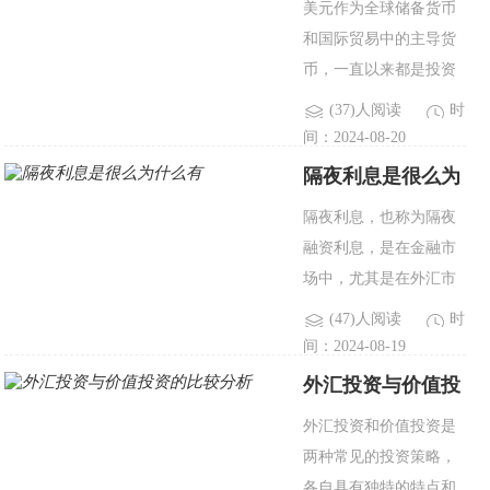
美元作为全球储备货币
所不同，其差异主要由
和国际贸易中的主导货
多种经济因素..
币，一直以来都是投资
者关注的焦点。在全球
(37)人阅读
时
经济波动和多变的市场
间：2024-08-20
环境下，如何制定有效
隔夜利息是很么为
的美元综合投资策略，
什么有
隔夜利息，也称为隔夜
是许多投资者关心的问
融资利息，是在金融市
题。本..
场中，尤其是在外汇市
场中，因持有头寸过夜
(47)人阅读
时
而产生的利息。它是金
间：2024-08-19
融交易中的一个重要概
外汇投资与价值投
念，对于短期交易者和
资的比较分析
外汇投资和价值投资是
长期投资者来说都有着
两种常见的投资策略，
显著的影响..
各自具有独特的特点和