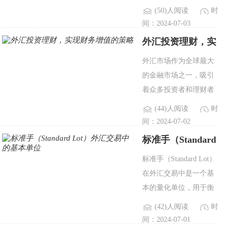
者面临的汇率风险也随
(50)人阅读
时
之加大。金融衍生品作
间：2024-07-03
为一种有效的风险管理
外汇投资理财，实
工具，尤其在锁汇方面
现财务增值的策略
外汇市场作为全球最大
发挥着重要作用。本文
的金融市场之一，吸引
将探讨..
着众多投资者和理财者
的关注。对于想要实现
(44)人阅读
时
财务增值的人来说，外
间：2024-07-02
汇投资提供了多样化的
标准手（Standard
机会和策略。在外汇投
Lot）外汇交易中
标准手（Standard Lot）
资理财中，一个重要的
的基本单位
在外汇交易中是一个基
考虑因..
本的量化单位，用于衡
量交易规模和风险。本
(42)人阅读
时
文将深入探讨标准手的
间：2024-07-01