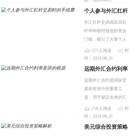
间：2024-08-27
点差、保证金利息等组
个人参与外汇杠杆
成。佣金是投资者为执
交易时的手续费
外汇杠杆交易因其高杠
行每笔交易支付的费
杆率和相对较低的资金
用，通..
门槛，吸引了大量个人
投资者。然而，外汇杠
(57)人阅读
时
杆交易并非仅仅是资金
间：2024-08-26
的投入和收益的计算，
远期外汇合约利率
还涉及到一系列手续费
差异的根源
远期外汇合约是国际贸
的考量。对于个人投资
易和投资中的重要工
者来说..
具，用于锁定未来的汇
率，从而减少汇率波动
(74)人阅读
时
带来的不确定性。远期
间：2024-08-26
外汇合约的利率，即远
美元综合投资策略
期汇率，与即期汇率有
解析