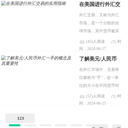
定义、使用及其在外汇
在美国进行外汇交
市场中的实际应用。1.
易的实用指南
外汇交易，又称为外汇
标准手的定义与大小标
市场，是一个分散的全
准..
球市场，其中货币被买
卖。在美国，这个市场
(45)人阅读
时
在严格的监管框架下运
间：2024-06-27
作，由几个监管机构监
了解美元/人民币
督，确保透明度和投资
外汇一手的概念及
在外汇市场中，交易单
者保护。监管框架和监
其重要性
位被称为“手”，这一单
督在美国，外汇..
位的大小在不同货币对
之间有所不同。对于美
(57)人阅读
时
元/人民币
间：2024-06-25
（USD/CNY）外汇交
易，一手通常表示一定
123
数量的美元和相应数量