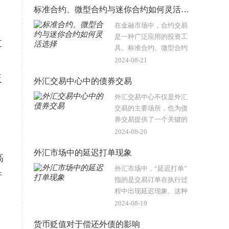
标准合约、微型合约与迷你合约如何灵活选择
市场中代表不同的含义和
规模，但它..
在金融市场中，合约交易
是一种广泛应用的投资工
过
具。标准合约、微型合约
和迷你合约是三种主要的
，
2024-08-21
合约类型，它们各自具有
反
外汇交易中心中的债券交易
不同的规模和特点，适合
不同的投资者需求。理解
外汇交易中心不仅是外汇
这些合约的区..
交易的主要场所，也为债
券交易提供了一个关键的
平台。随着全球经济的不
2024-08-20
断发展，外汇交易中心的
外汇市场中的延迟打单现象
债券交易变得越来越重
高
要。本文将探讨这一交易
外汇市场中，“延迟打单”
行
形式的内在机..
指的是交易订单在执行过
程中出现延迟现象。这种
情况在外汇交易中可能会
2024-08-19
导致交易者无法按照原定
货币贬值对于偿还外债的影响
价格进行交易，从而影响