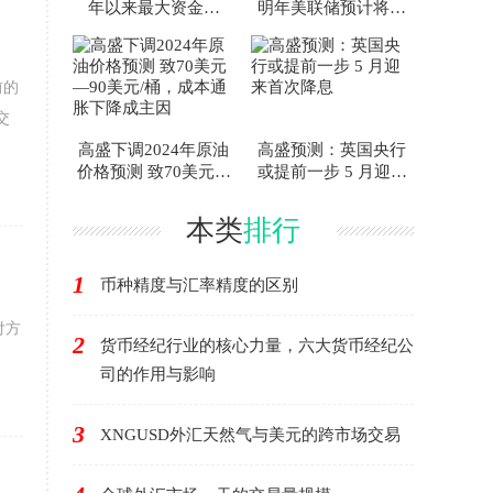
年以来最大资金流
明年美联储预计将实
入，投资者信心持续
施四轮降息，每轮25
回升
个基点
前的
交
高盛下调2024年原油
高盛预测：英国央行
价格预测 致70美元—
或提前一步 5 月迎来
90美元/桶，成本通胀
首次降息
下降成主因
本类
排行
1
币种精度与汇率精度的区别
付方
2
货币经纪行业的核心力量，六大货币经纪公
司的作用与影响
3
XNGUSD外汇天然气与美元的跨市场交易